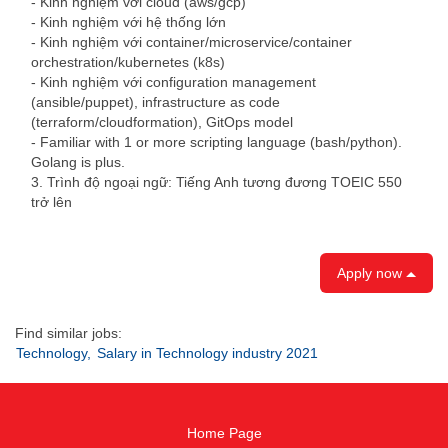
- Kinh nghiệm với cloud (aws/gcp)
- Kinh nghiệm với hệ thống lớn
- Kinh nghiệm với container/microservice/container
orchestration/kubernetes (k8s)
- Kinh nghiệm với configuration management
(ansible/puppet), infrastructure as code
(terraform/cloudformation), GitOps model
- Familiar with 1 or more scripting language (bash/python).
Golang is plus.
3. Trình độ ngoại ngữ: Tiếng Anh tương đương TOEIC 550
trở lên
Apply now
Find similar jobs:
Technology,
Salary in Technology industry 2021
Home Page