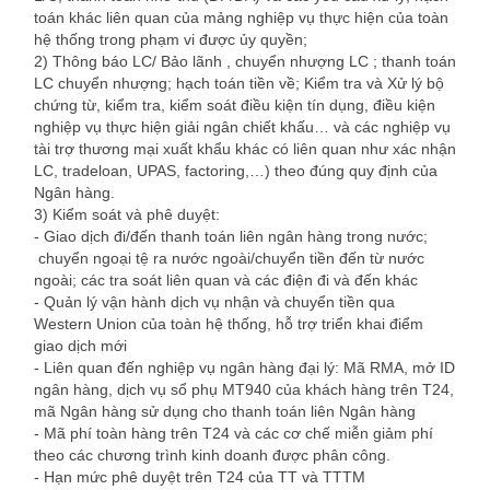
toán khác liên quan của mảng nghiệp vụ thực hiện của toàn
hệ thống trong phạm vi được ủy quyền;
2) Thông báo LC/ Bảo lãnh , chuyển nhượng LC ; thanh toán
LC chuyển nhượng; hạch toán tiền về; Kiểm tra và Xử lý bộ
chứng từ, kiểm tra, kiểm soát điều kiện tín dụng, điều kiện
nghiệp vụ thực hiện giải ngân chiết khấu… và các nghiệp vụ
tài trợ thương mại xuất khẩu khác có liên quan như xác nhận
LC, tradeloan, UPAS, factoring,…) theo đúng quy định của
Ngân hàng.
3) Kiểm soát và phê duyệt:
- Giao dịch đi/đến thanh toán liên ngân hàng trong nước;
chuyển ngoại tệ ra nước ngoài/chuyển tiền đến từ nước
ngoài; các tra soát liên quan và các điện đi và đến khác
- Quản lý vận hành dịch vụ nhận và chuyển tiền qua
Western Union của toàn hệ thống, hỗ trợ triển khai điểm
giao dịch mới
- Liên quan đến nghiệp vụ ngân hàng đại lý: Mã RMA, mở ID
ngân hàng, dịch vụ sổ phụ MT940 của khách hàng trên T24,
mã Ngân hàng sử dụng cho thanh toán liên Ngân hàng
- Mã phí toàn hàng trên T24 và các cơ chế miễn giảm phí
theo các chương trình kinh doanh được phân công.
- Hạn mức phê duyệt trên T24 của TT và TTTM