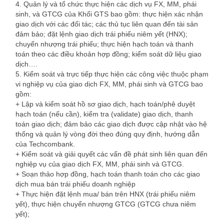
4. Quản lý và tổ chức thực hiện các dịch vụ FX, MM, phái
sinh, và GTCG của Khối GTS bao gồm: thực hiện xác nhận
giao dịch với các đối tác; các thủ tục liên quan đến tài sản
đảm bảo; đặt lệnh giao dịch trái phiếu niêm yết (HNX);
chuyển nhượng trái phiếu; thực hiện hạch toán và thanh
toán theo các điều khoản hợp đồng; kiểm soát dữ liệu giao
dịch….
5. Kiểm soát và trực tiếp thực hiện các công việc thuộc phạm
vi nghiệp vụ của giao dịch FX, MM, phái sinh và GTCG bao
gồm:
+ Lập và kiểm soát hồ sơ giao dịch, hạch toán/phê duyệt
hạch toán (nếu cần), kiểm tra (validate) giao dịch, thanh
toán giao dịch; đảm bảo các giao dịch được cập nhật vào hệ
thống và quản lý vòng đời theo đúng quy định, hướng dẫn
của Techcombank.
+ Kiểm soát và giải quyết các vấn đề phát sinh liên quan đến
nghiệp vụ của giao dịch FX, MM, phái sinh và GTCG.
+ Soạn thảo hợp đồng, hạch toán thanh toán cho các giao
dịch mua bán trái phiếu doanh nghiệp
+ Thực hiện đặt lệnh mua/ bán trên HNX (trái phiếu niêm
yết), thực hiện chuyển nhượng GTCG (GTCG chưa niêm
yết);