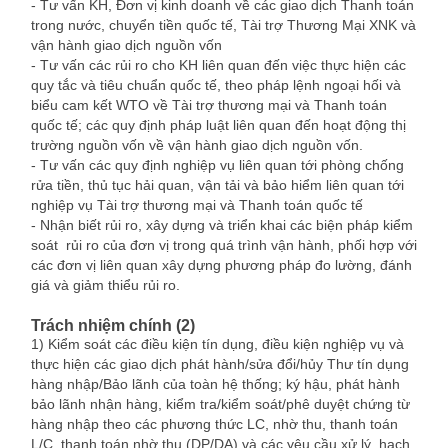
- Tư vấn KH, Đơn vị kinh doanh về các giao dịch Thanh toán
trong nước, chuyển tiền quốc tế, Tài trợ Thương Mại XNK và
vận hành giao dịch nguồn vốn
- Tư vấn các rủi ro cho KH liên quan đến việc thực hiện các
quy tắc và tiêu chuẩn quốc tế, theo pháp lệnh ngoại hối và
biểu cam kết WTO về Tài trợ thương mại và Thanh toán
quốc tế; các quy định pháp luật liên quan đến hoạt động thị
trường nguồn vốn về vận hành giao dịch nguồn vốn.
- Tư vấn các quy định nghiệp vụ liên quan tới phòng chống
rửa tiền, thủ tục hải quan, vận tải và bảo hiểm liên quan tới
nghiệp vụ Tài trợ thương mại và Thanh toán quốc tế
- Nhận biết rủi ro, xây dựng và triển khai các biện pháp kiểm
soát rủi ro của đơn vị trong quá trình vận hành, phối hợp với
các đơn vị liên quan xây dựng phương pháp đo lường, đánh
giá và giảm thiểu rủi ro.
Trách nhiệm chính (2)
1) Kiểm soát các điều kiện tín dụng, điều kiện nghiệp vụ và
thực hiện các giao dịch phát hành/sửa đổi/hủy Thư tín dụng
hàng nhập/Bảo lãnh của toàn hệ thống; ký hậu, phát hành
bảo lãnh nhận hàng, kiểm tra/kiểm soát/phê duyệt chứng từ
hàng nhập theo các phương thức LC, nhờ thu, thanh toán
L/C, thanh toán nhờ thu (DP/DA) và các yêu cầu xử lý, hạch