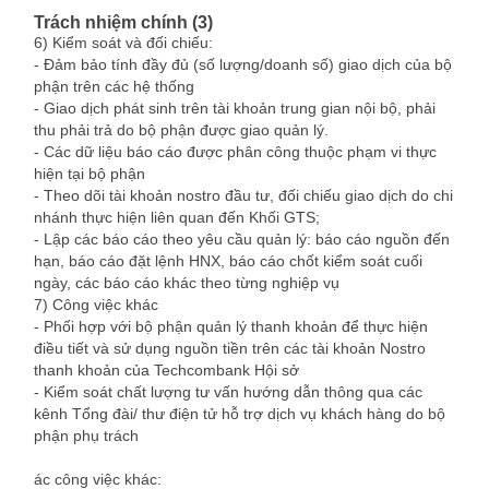
Trách nhiệm chính (3)
6) Kiểm soát và đối chiếu:
- Đảm bảo tính đầy đủ (số lượng/doanh số) giao dịch của bộ
phận trên các hệ thống
- Giao dịch phát sinh trên tài khoản trung gian nội bộ, phải
thu phải trả do bộ phận được giao quản lý.
- Các dữ liệu báo cáo được phân công thuộc phạm vi thực
hiện tại bộ phận
- Theo dõi tài khoản nostro đầu tư, đối chiếu giao dịch do chi
nhánh thực hiện liên quan đến Khối GTS;
- Lập các báo cáo theo yêu cầu quản lý: báo cáo nguồn đến
hạn, báo cáo đặt lệnh HNX, báo cáo chốt kiểm soát cuối
ngày, các báo cáo khác theo từng nghiệp vụ
7) Công việc khác
- Phối hợp với bộ phận quản lý thanh khoản để thực hiện
điều tiết và sử dụng nguồn tiền trên các tài khoản Nostro
thanh khoản của Techcombank Hội sở
- Kiểm soát chất lượng tư vấn hướng dẫn thông qua các
kênh Tổng đài/ thư điện tử hỗ trợ dịch vụ khách hàng do bộ
phận phụ trách
ác công việc khác: