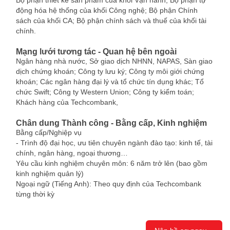
Bộ phận thiết kế sản phẩm của khối Vận hành; Bộ phận tự
động hóa hệ thống của khối Công nghệ; Bộ phận Chính
sách của khối CA; Bộ phận chính sách và thuế của khối tài
chính.
Mạng lưới tương tác - Quan hệ bên ngoài
Ngân hàng nhà nước, Sở giao dịch NHNN, NAPAS, Sàn giao
dịch chứng khoán; Công ty lưu ký; Công ty môi giới chứng
khoán; Các ngân hàng đại lý và tổ chức tín dụng khác; Tổ
chức Swift; Công ty Western Union; Công ty kiểm toán;
Khách hàng của Techcombank,
Chân dung Thành công - Bằng cấp, Kinh nghiệm
Bằng cấp/Nghiệp vụ
- Trình độ đại học, ưu tiên chuyên ngành đào tạo: kinh tế, tài
chính, ngân hàng, ngoại thương…
Yêu cầu kinh nghiệm chuyên môn: 6 năm trở lên (bao gồm
kinh nghiệm quản lý)
Ngoại ngữ (Tiếng Anh): Theo quy định của Techcombank
từng thời kỳ