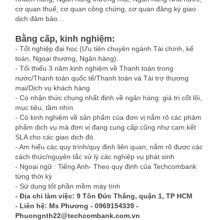
cơ quan thuế, cơ quan công chứng, cơ quan đăng ký giao
dịch đảm bảo…
Bằng cấp, kinh nghiệm:
- Tốt nghiệp đại học (Ưu tiên chuyên ngành Tài chính, kế
toán, Ngoại thương, Ngân hàng).
- Tối thiểu 3 năm kinh nghiệm về Thanh toán trong
nước/Thanh toán quốc tế/Thanh toán và Tài trợ thương
mại/Dịch vụ khách hàng
- Có nhận thức chung nhất định về ngân hàng: giá trị cốt lõi,
mục tiêu, tầm nhìn
- Có kinh nghiệm về sản phẩm của đơn vị:nắm rõ các phảm
phẩm dịch vụ mà đơn vị đang cung cấp cũng như cam kết
SLA cho các giao dịch đó.
- Am hiểu các quy trình/quy định liên quan; nắm rõ được các
cách thức/nguyên tắc xử lý các nghiệp vụ phát sinh
- Ngoại ngữ : Tiếng Anh- Theo quy định của Techcombank
từng thời kỳ
- Sử dụng tốt phần mềm máy tính
- Địa chỉ làm việc: 9 Tôn Đức Thắng, quận 1, TP HCM
- Liên hệ: Ms Phương - 0969154339 -
Phuongnth22@techcombank.com.vn