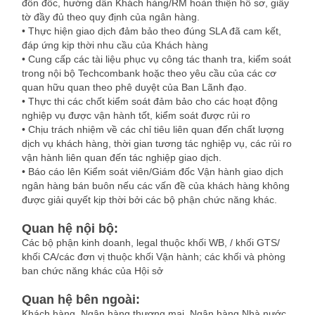
đôn đốc, hướng dẫn Khách hàng/RM hoàn thiện hồ sơ, giấy
tờ đầy đủ theo quy định của ngân hàng.
• Thực hiện giao dịch đảm bảo theo đúng SLA đã cam kết,
đáp ứng kịp thời nhu cầu của Khách hàng
• Cung cấp các tài liệu phục vụ công tác thanh tra, kiểm soát
trong nội bộ Techcombank hoặc theo yêu cầu của các cơ
quan hữu quan theo phê duyệt của Ban Lãnh đạo.
• Thực thi các chốt kiểm soát đảm bảo cho các hoạt động
nghiệp vụ được vận hành tốt, kiểm soát được rủi ro
• Chịu trách nhiệm về các chỉ tiêu liên quan đến chất lượng
dịch vụ khách hàng, thời gian tương tác nghiệp vụ, các rủi ro
vận hành liên quan đến tác nghiệp giao dịch.
• Báo cáo lên Kiểm soát viên/Giám đốc Vận hành giao dịch
ngân hàng bán buôn nếu các vấn đề của khách hàng không
được giải quyết kịp thời bởi các bộ phận chức năng khác.
Quan hệ nội bộ:
Các bộ phận kinh doanh, legal thuộc khối WB, / khối GTS/
khối CA/các đơn vị thuộc khối Vận hành; các khối và phòng
ban chức năng khác của Hội sở
Quan hệ bên ngoài:
Khách hàng, Ngân hàng thương mại, Ngân hàng Nhà nước,