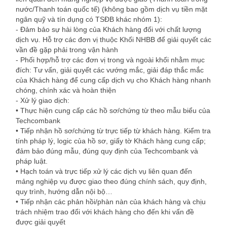
nước/Thanh toán quốc tế) (không bao gồm dịch vụ tiền mặt
ngân quỹ và tín dụng có TSĐB khác nhóm 1):
- Đảm bảo sự hài lòng của Khách hàng đối với chất lượng
dịch vụ. Hỗ trợ các đơn vị thuộc Khối NHBB để giải quyết các
vần đề gặp phải trong vận hành
- Phối hợp/hỗ trợ các đơn vị trong và ngoài khối nhằm mục
đích: Tư vấn, giải quyết các vướng mắc, giải đáp thắc mắc
của Khách hàng để cung cấp dịch vụ cho Khách hàng nhanh
chóng, chính xác và hoàn thiện
- Xử lý giao dịch:
• Thực hiện cung cấp các hồ sơ/chứng từ theo mẫu biểu của
Techcombank
• Tiếp nhận hồ sơ/chứng từ trực tiếp từ khách hàng. Kiểm tra
tính pháp lý, logic của hồ sơ, giấy tờ Khách hàng cung cấp;
đảm bảo đúng mẫu, đúng quy định của Techcombank và
pháp luật.
• Hạch toán và trực tiếp xử lý các dịch vụ liên quan đến
mảng nghiệp vụ được giao theo đúng chính sách, quy định,
quy trình, hướng dẫn nội bộ…
• Tiếp nhận các phản hồi/phàn nàn của khách hàng và chịu
trách nhiệm trao đổi với khách hàng cho đến khi vấn đề
được giải quyết