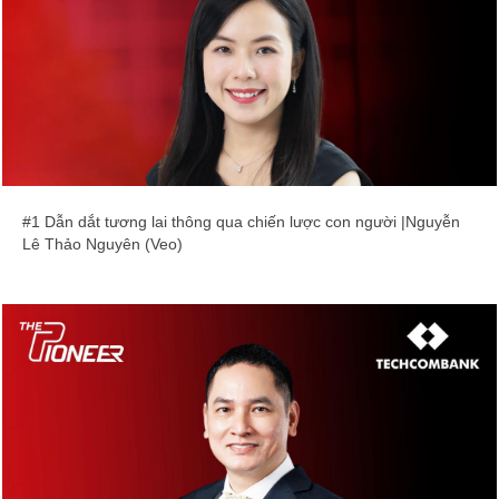
#1 Dẫn dắt tương lai thông qua chiến lược con người |Nguyễn
Lê Thảo Nguyên (Veo)